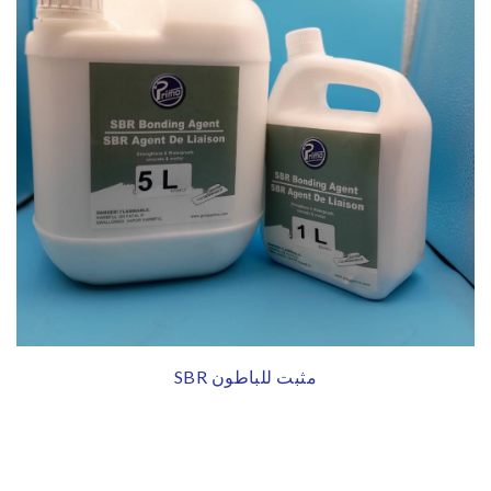
SBR مثبت للباطون