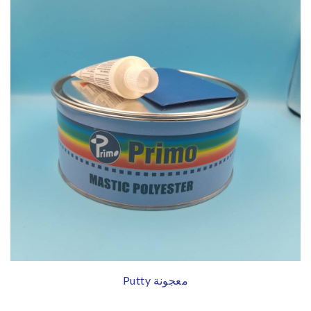
Putty معجونة