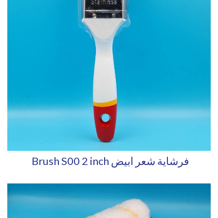
Brush S00 2 inch فرشاية شعر ابيض